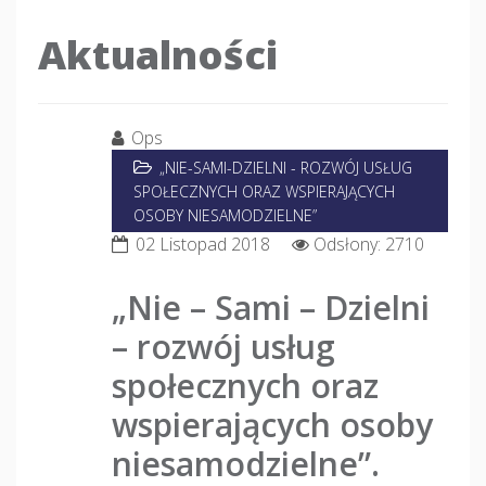
Aktualności
Ops
„NIE-SAMI-DZIELNI - ROZWÓJ USŁUG
SPOŁECZNYCH ORAZ WSPIERAJĄCYCH
OSOBY NIESAMODZIELNE”
02 Listopad 2018
Odsłony: 2710
„Nie – Sami – Dzielni
– rozwój usług
społecznych oraz
wspierających osoby
niesamodzielne”.